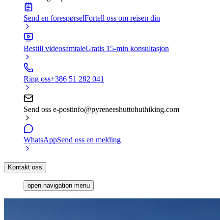
Send en forespørsel
Fortell oss om reisen din
Bestill videosamtale
Gratis 15-min konsultasjon
Ring oss
+386 51 282 041
Send oss e-post
info@pyreneeshuttohuthiking.com
WhatsApp
Send oss en melding
Kontakt oss
open navigation menu