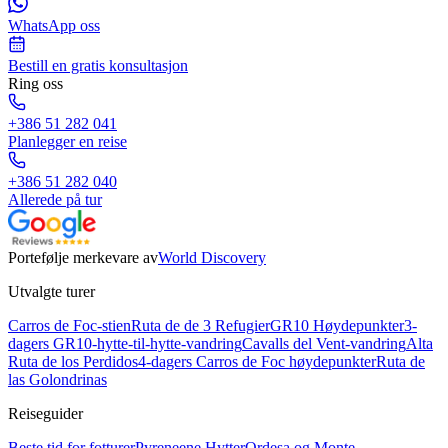
WhatsApp oss
Bestill en gratis konsultasjon
Ring oss
+386 51 282 041
Planlegger en reise
+386 51 282 040
Allerede på tur
Portefølje merkevare av
World Discovery
Utvalgte turer
Carros de Foc-stien
Ruta de de 3 Refugier
GR10 Høydepunkter
3-
dagers GR10-hytte-til-hytte-vandring
Cavalls del Vent-vandring
Alta
Ruta de los Perdidos
4-dagers Carros de Foc høydepunkter
Ruta de
las Golondrinas
Reiseguider
Beste tid for fotturer
Pyreneene Hytter
Ordesa og Monte