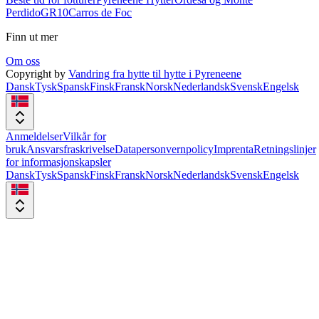
Perdido
GR10
Carros de Foc
Finn ut mer
Om oss
Copyright by
Vandring fra hytte til hytte i Pyreneene
Dansk
Tysk
Spansk
Finsk
Fransk
Norsk
Nederlandsk
Svensk
Engelsk
Anmeldelser
Vilkår for
bruk
Ansvarsfraskrivelse
Datapersonvernpolicy
Imprenta
Retningslinjer
for informasjonskapsler
Dansk
Tysk
Spansk
Finsk
Fransk
Norsk
Nederlandsk
Svensk
Engelsk