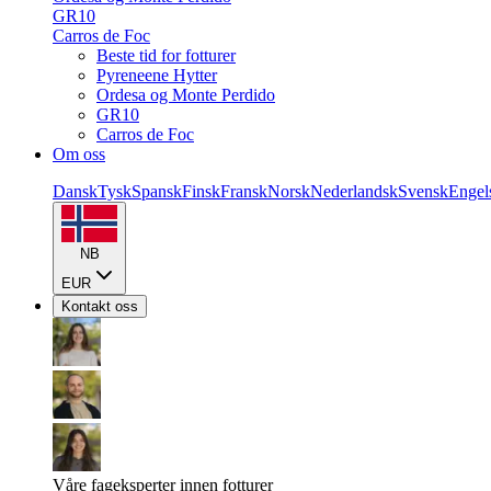
GR10
Carros de Foc
Beste tid for fotturer
Pyreneene Hytter
Ordesa og Monte Perdido
GR10
Carros de Foc
Om oss
Dansk
Tysk
Spansk
Finsk
Fransk
Norsk
Nederlandsk
Svensk
Engel
NB
EUR
Kontakt oss
Våre fageksperter innen fotturer