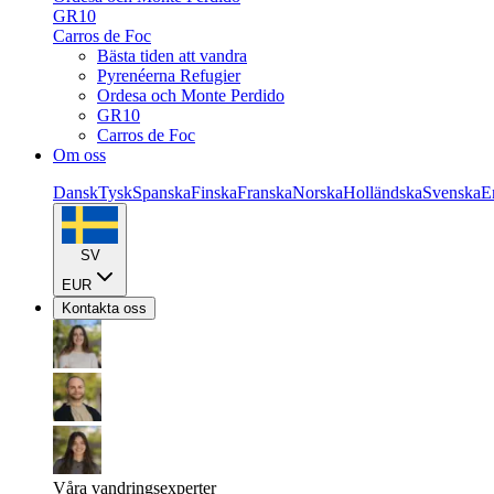
GR10
Carros de Foc
Bästa tiden att vandra
Pyrenéerna Refugier
Ordesa och Monte Perdido
GR10
Carros de Foc
Om oss
Dansk
Tysk
Spanska
Finska
Franska
Norska
Holländska
Svenska
E
SV
EUR
Kontakta oss
Våra vandringsexperter