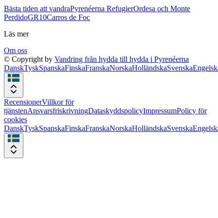
Bästa tiden att vandra
Pyrenéerna Refugier
Ordesa och Monte
Perdido
GR10
Carros de Foc
Läs mer
Om oss
© Copyright by
Vandring från hydda till hydda i Pyrenéerna
Dansk
Tysk
Spanska
Finska
Franska
Norska
Holländska
Svenska
Engelsk
Recensioner
Villkor för
tjänsten
Ansvarsfriskrivning
Dataskyddspolicy
Impressum
Policy för
cookies
Dansk
Tysk
Spanska
Finska
Franska
Norska
Holländska
Svenska
Engelsk