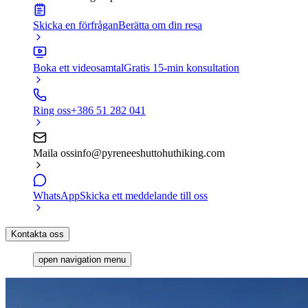
Skicka en förfrågan
Berätta om din resa
Boka ett videosamtal
Gratis 15-min konsultation
Ring oss
+386 51 282 041
Maila oss
info@pyreneeshuttohuthiking.com
WhatsApp
Skicka ett meddelande till oss
Kontakta oss
open navigation menu