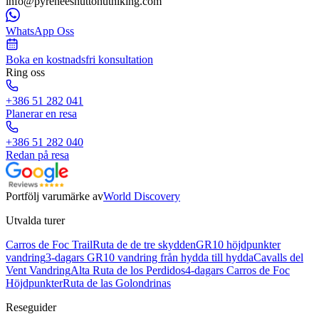
info@pyreneeshuttohuthiking.com
WhatsApp Oss
Boka en kostnadsfri konsultation
Ring oss
+386 51 282 041
Planerar en resa
+386 51 282 040
Redan på resa
Portfölj varumärke av
World Discovery
Utvalda turer
Carros de Foc Trail
Ruta de de tre skydden
GR10 höjdpunkter
vandring
3-dagars GR10 vandring från hydda till hydda
Cavalls del
Vent Vandring
Alta Ruta de los Perdidos
4-dagars Carros de Foc
Höjdpunkter
Ruta de las Golondrinas
Reseguider