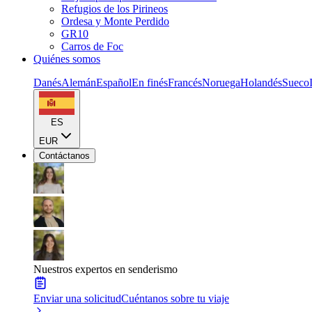
Refugios de los Pirineos
Ordesa y Monte Perdido
GR10
Carros de Foc
Quiénes somos
Danés
Alemán
Español
En finés
Francés
Noruega
Holandés
Sueco
ES
EUR
Contáctanos
Nuestros expertos en senderismo
Enviar una solicitud
Cuéntanos sobre tu viaje