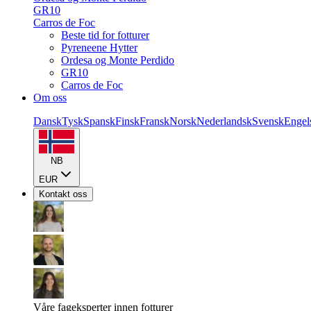
GR10
Carros de Foc
Beste tid for fotturer
Pyreneene Hytter
Ordesa og Monte Perdido
GR10
Carros de Foc
Om oss
Dansk
Tysk
Spansk
Finsk
Fransk
Norsk
Nederlandsk
Svensk
Engel
NB
EUR
Kontakt oss
Våre fageksperter innen fotturer