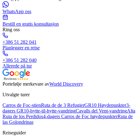
WhatsApp oss
Bestill en gratis konsultasjon
Ring oss
+386 51 282 041
Planlegger en reise
+386 51 282 040
Allerede på tur
Portefølje merkevare av
World Discovery
Utvalgte turer
Carros de Foc-stien
Ruta de de 3 Refugier
GR10 Høydepunkter
3-
dagers GR10-hytte-til-hytte-vandring
Cavalls del Vent-vandring
Alta
Ruta de los Perdidos
4-dagers Carros de Foc høydepunkter
Ruta de
las Golondrinas
Reiseguider