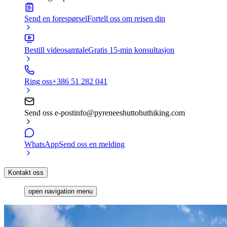
Send en forespørsel
Fortell oss om reisen din
Bestill videosamtale
Gratis 15-min konsultasjon
Ring oss
+386 51 282 041
Send oss e-post
info@pyreneeshuttohuthiking.com
WhatsApp
Send oss en melding
Kontakt oss
open navigation menu