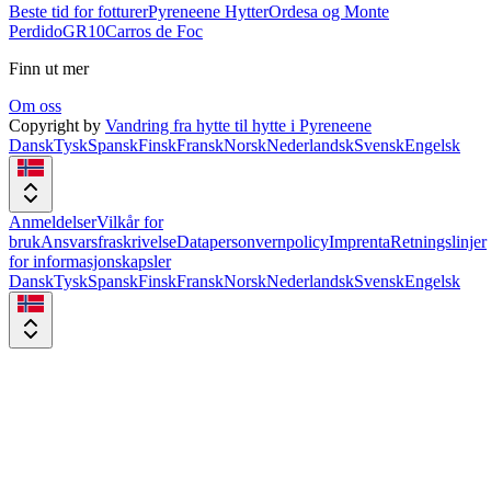
Beste tid for fotturer
Pyreneene Hytter
Ordesa og Monte
Perdido
GR10
Carros de Foc
Finn ut mer
Om oss
Copyright by
Vandring fra hytte til hytte i Pyreneene
Dansk
Tysk
Spansk
Finsk
Fransk
Norsk
Nederlandsk
Svensk
Engelsk
Anmeldelser
Vilkår for
bruk
Ansvarsfraskrivelse
Datapersonvernpolicy
Imprenta
Retningslinjer
for informasjonskapsler
Dansk
Tysk
Spansk
Finsk
Fransk
Norsk
Nederlandsk
Svensk
Engelsk