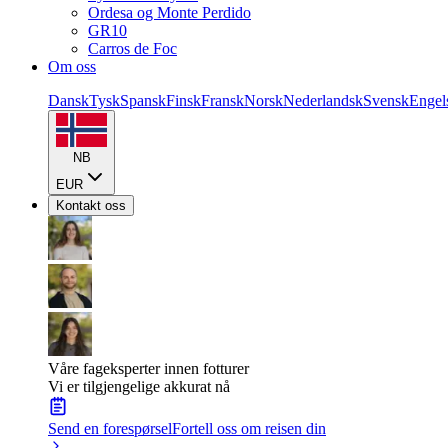
Ordesa og Monte Perdido
GR10
Carros de Foc
Om oss
Dansk
Tysk
Spansk
Finsk
Fransk
Norsk
Nederlandsk
Svensk
Engel
NB
EUR
Kontakt oss
Våre fageksperter innen fotturer
Vi er tilgjengelige akkurat nå
Send en forespørsel
Fortell oss om reisen din