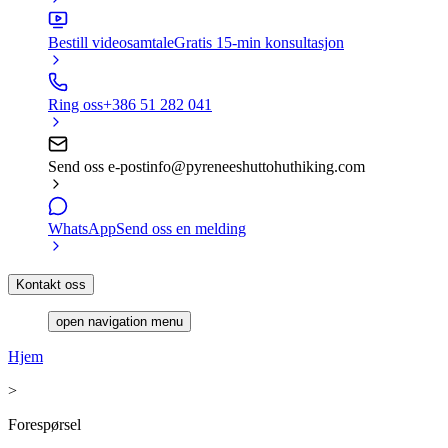
Bestill videosamtale
Gratis 15-min konsultasjon
Ring oss
+386 51 282 041
Send oss e-post
info@pyreneeshuttohuthiking.com
WhatsApp
Send oss en melding
Kontakt oss
open navigation menu
Hjem
>
Forespørsel