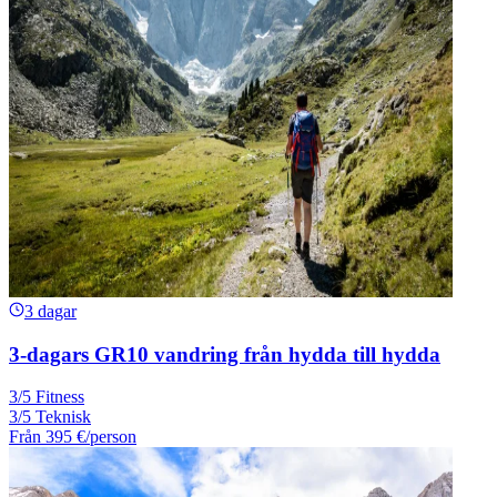
3 dagar
3-dagars GR10 vandring från hydda till hydda
3/5 Fitness
3/5 Teknisk
Från
395 €
/person