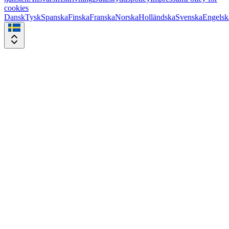
cookies
Dansk
Tysk
Spanska
Finska
Franska
Norska
Holländska
Svenska
Engelsk