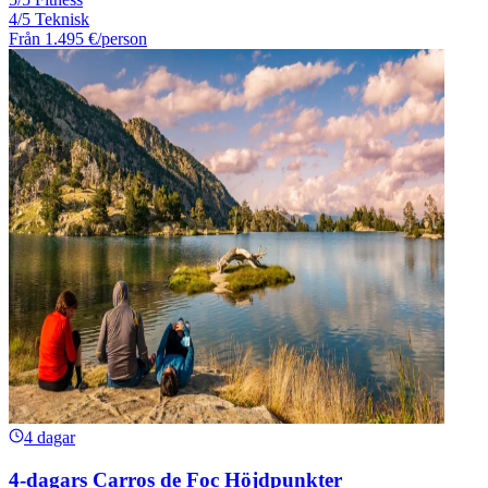
4/5 Teknisk
Från
1.495 €
/person
4 dagar
4-dagars Carros de Foc Höjdpunkter