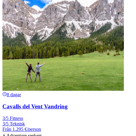
8 dagar
Cavalls del Vent Vandring
3/5 Fitness
3/5 Teknisk
Från
1.295 €
/person
⚡ Adventure seekers