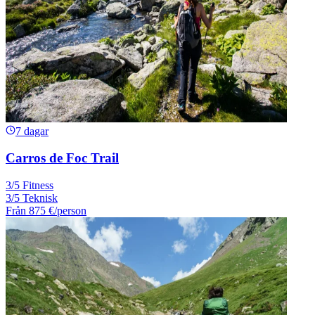
7 dagar
Carros de Foc Trail
3/5 Fitness
3/5 Teknisk
Från
875 €
/person