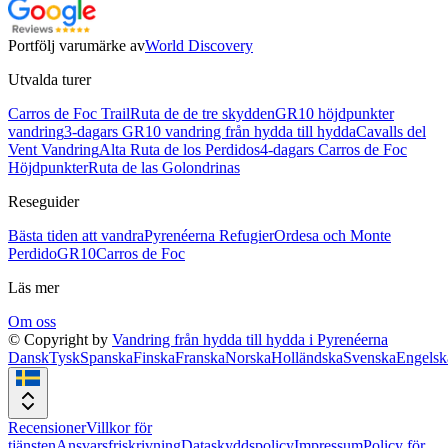
Portfölj varumärke av
World Discovery
Utvalda turer
Carros de Foc Trail
Ruta de de tre skydden
GR10 höjdpunkter
vandring
3-dagars GR10 vandring från hydda till hydda
Cavalls del
Vent Vandring
Alta Ruta de los Perdidos
4-dagars Carros de Foc
Höjdpunkter
Ruta de las Golondrinas
Reseguider
Bästa tiden att vandra
Pyrenéerna Refugier
Ordesa och Monte
Perdido
GR10
Carros de Foc
Läs mer
Om oss
© Copyright by
Vandring från hydda till hydda i Pyrenéerna
Dansk
Tysk
Spanska
Finska
Franska
Norska
Holländska
Svenska
Engelsk
Recensioner
Villkor för
tjänsten
Ansvarsfriskrivning
Dataskyddspolicy
Impressum
Policy för