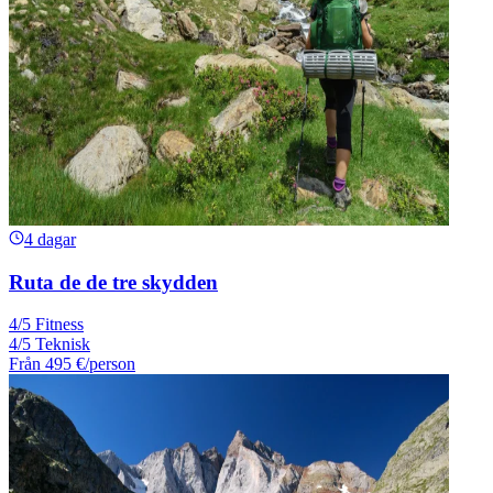
4 dagar
Ruta de de tre skydden
4/5 Fitness
4/5 Teknisk
Från
495 €
/person