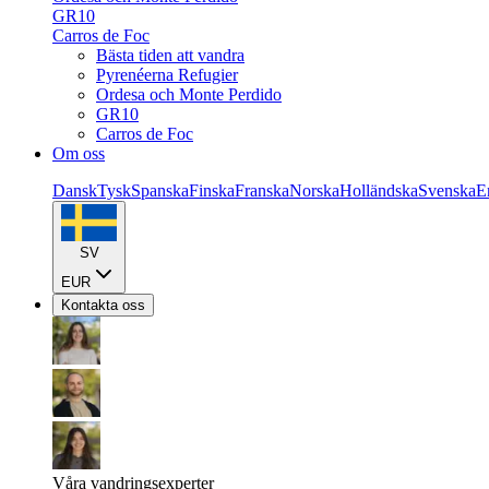
GR10
Carros de Foc
Bästa tiden att vandra
Pyrenéerna Refugier
Ordesa och Monte Perdido
GR10
Carros de Foc
Om oss
Dansk
Tysk
Spanska
Finska
Franska
Norska
Holländska
Svenska
E
SV
EUR
Kontakta oss
Våra vandringsexperter