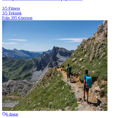
3/5 Fitness
3/5 Teknisk
Från
395 €
/person
6 dagar