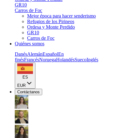
GR10
Carros de Foc
Mejor época para hacer senderismo
Refugios de los Pirineos
Ordesa y Monte Perdido
GR10
Carros de Foc
Quiénes somos
Danés
Alemán
Español
En
finés
Francés
Noruega
Holandés
Sueco
Inglés
ES
EUR
Contáctanos