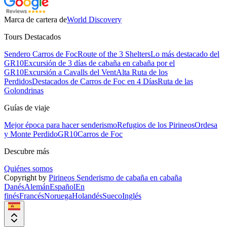
Marca de cartera de
World Discovery
Tours Destacados
Sendero Carros de Foc
Route of the 3 Shelters
Lo más destacado del
GR10
Excursión de 3 días de cabaña en cabaña por el
GR10
Excursión a Cavalls del Vent
Alta Ruta de los
Perdidos
Destacados de Carros de Foc en 4 Días
Ruta de las
Golondrinas
Guías de viaje
Mejor época para hacer senderismo
Refugios de los Pirineos
Ordesa
y Monte Perdido
GR10
Carros de Foc
Descubre más
Quiénes somos
Copyright by
Pirineos Senderismo de cabaña en cabaña
Danés
Alemán
Español
En
finés
Francés
Noruega
Holandés
Sueco
Inglés