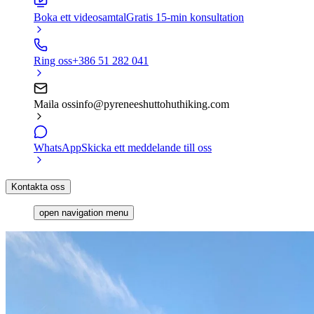
Boka ett videosamtal
Gratis 15-min konsultation
Ring oss
+386 51 282 041
Maila oss
info@pyreneeshuttohuthiking.com
WhatsApp
Skicka ett meddelande till oss
Kontakta oss
open navigation menu