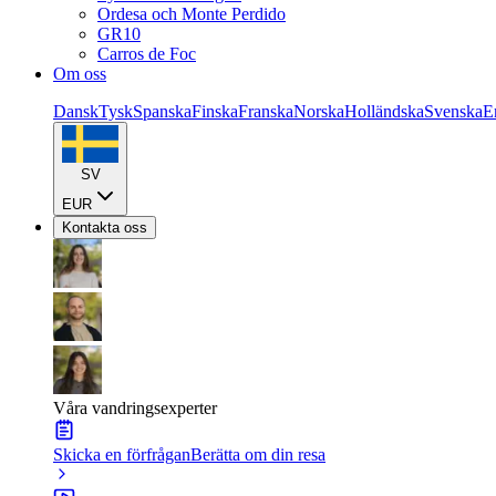
Ordesa och Monte Perdido
GR10
Carros de Foc
Om oss
Dansk
Tysk
Spanska
Finska
Franska
Norska
Holländska
Svenska
E
SV
EUR
Kontakta oss
Våra vandringsexperter
Skicka en förfrågan
Berätta om din resa