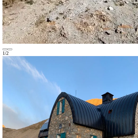
1
/
2