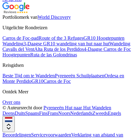
Portfoliomerk van
World Discovery
Uitgelichte Rondreizen
Carros de Foc-pad
Route of the 3 Refuges
GR10 Hoogtepunten
Wandeling
3-Daagse GR10 wandeling van hut naar hut
Wandeling
Cavalls del Vent
Alta Ruta de los Perdidos
4-Daagse Carros de Foc
Hoogtepunten
Ruta de las Golondrinas
Reisgidsen
Beste Tijd om te Wandelen
Pyreneeën Schuilplaatsen
Ordesa en
Monte Perdido
GR10
Carros de Foc
Ontdek Meer
Over ons
© Auteursrecht door
Pyreneeën Hut naar Hut Wandelen
Deens
Duits
Spaans
Fins
Frans
Noors
Nederlands
Zweeds
Engels
Beoordelingen
Servicevoorwaarden
Verklaring van afstand van