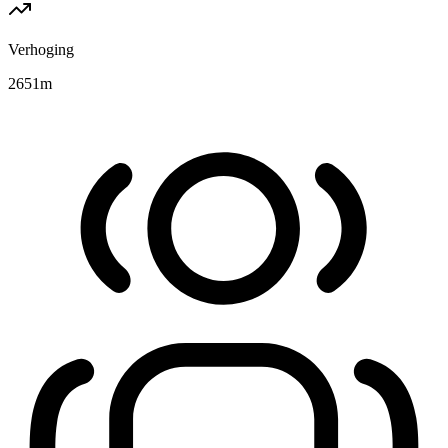
Verhoging
2651
m