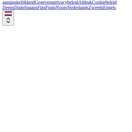
aansprakelijkheid
Gegevensprivacybeleid
Afdruk
Cookiebeleid
Deens
Duits
Spaans
Fins
Frans
Noors
Nederlands
Zweeds
Engels