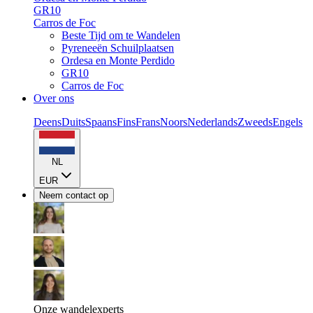
GR10
Carros de Foc
Beste Tijd om te Wandelen
Pyreneeën Schuilplaatsen
Ordesa en Monte Perdido
GR10
Carros de Foc
Over ons
Deens
Duits
Spaans
Fins
Frans
Noors
Nederlands
Zweeds
Engels
NL
EUR
Neem contact op
Onze wandelexperts