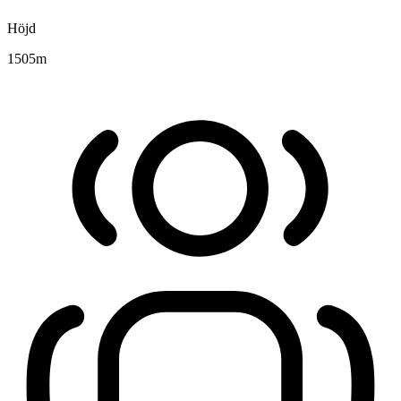
Höjd
1505
m