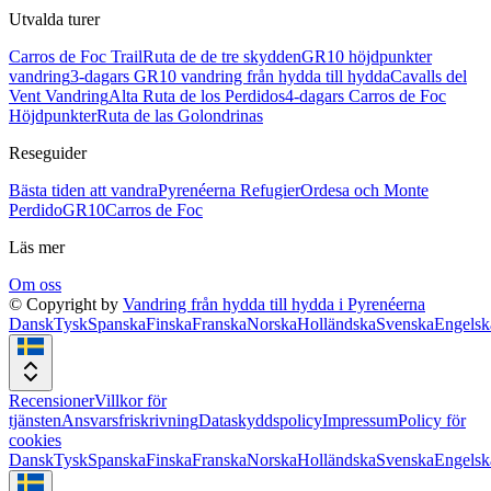
Utvalda turer
Carros de Foc Trail
Ruta de de tre skydden
GR10 höjdpunkter
vandring
3-dagars GR10 vandring från hydda till hydda
Cavalls del
Vent Vandring
Alta Ruta de los Perdidos
4-dagars Carros de Foc
Höjdpunkter
Ruta de las Golondrinas
Reseguider
Bästa tiden att vandra
Pyrenéerna Refugier
Ordesa och Monte
Perdido
GR10
Carros de Foc
Läs mer
Om oss
© Copyright by
Vandring från hydda till hydda i Pyrenéerna
Dansk
Tysk
Spanska
Finska
Franska
Norska
Holländska
Svenska
Engelsk
Recensioner
Villkor för
tjänsten
Ansvarsfriskrivning
Dataskyddspolicy
Impressum
Policy för
cookies
Dansk
Tysk
Spanska
Finska
Franska
Norska
Holländska
Svenska
Engelsk