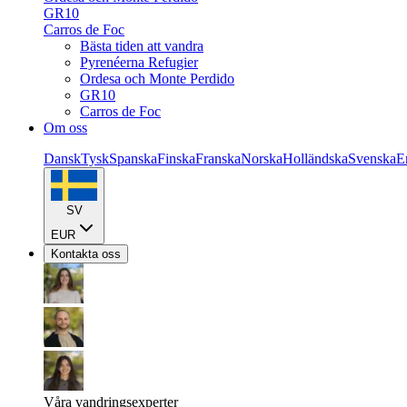
GR10
Carros de Foc
Bästa tiden att vandra
Pyrenéerna Refugier
Ordesa och Monte Perdido
GR10
Carros de Foc
Om oss
Dansk
Tysk
Spanska
Finska
Franska
Norska
Holländska
Svenska
E
SV
EUR
Kontakta oss
Våra vandringsexperter