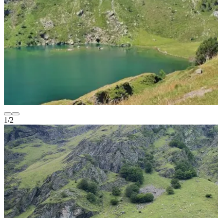
1
/
2