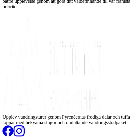
bättre upplevelse genom att göra ditt välbefinnande till vår främsta
prioritet.
Upplev vandringsturer genom Pyrenéernas frodiga dalar och tuffa
toppar med bekväma stugor och omfattande vandringsstödpaket.