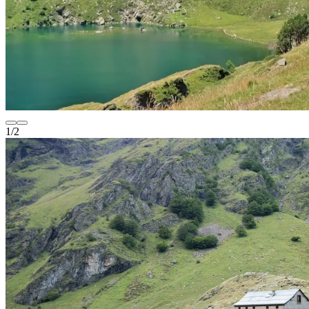
1
/
2