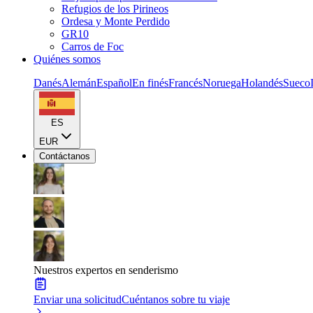
Refugios de los Pirineos
Ordesa y Monte Perdido
GR10
Carros de Foc
Quiénes somos
Danés
Alemán
Español
En finés
Francés
Noruega
Holandés
Sueco
ES
EUR
Contáctanos
Nuestros expertos en senderismo
Enviar una solicitud
Cuéntanos sobre tu viaje