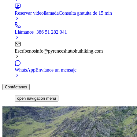
Reservar videollamada
Consulta gratuita de 15 min
Llámanos
+386 51 282 041
Escríbenos
info@pyreneeshuttohuthiking.com
WhatsApp
Envíanos un mensaje
Contáctanos
open navigation menu