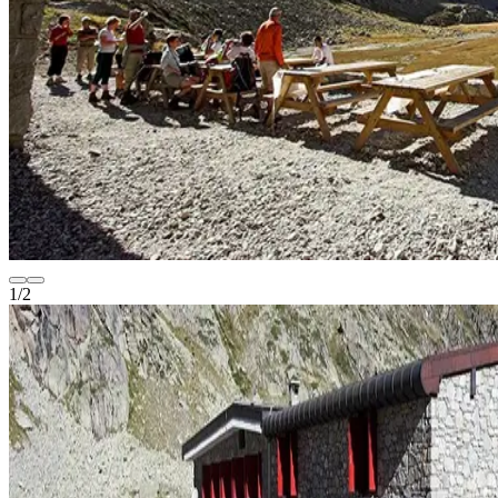
1
/
2