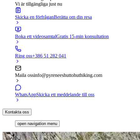
Vi är tillgängliga just nu
Skicka en förfrågan
Berätta om din resa
Boka ett videosamtal
Gratis 15-min konsultation
Ring oss
+386 51 282 041
Maila oss
info@pyreneeshuttohuthiking.com
WhatsApp
Skicka ett meddelande till oss
Kontakta oss
open navigation menu