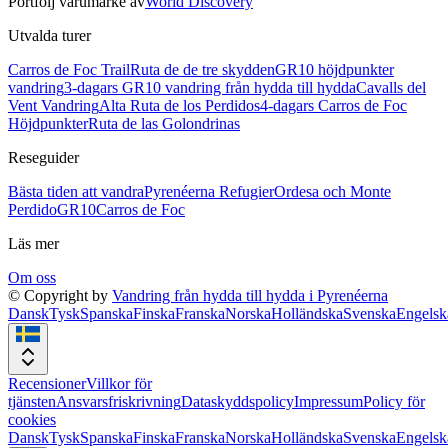
Portfölj varumärke av
World Discovery
Utvalda turer
Carros de Foc Trail
Ruta de de tre skydden
GR10 höjdpunkter
vandring
3-dagars GR10 vandring från hydda till hydda
Cavalls del
Vent Vandring
Alta Ruta de los Perdidos
4-dagars Carros de Foc
Höjdpunkter
Ruta de las Golondrinas
Reseguider
Bästa tiden att vandra
Pyrenéerna Refugier
Ordesa och Monte
Perdido
GR10
Carros de Foc
Läs mer
Om oss
© Copyright by
Vandring från hydda till hydda i Pyrenéerna
Dansk
Tysk
Spanska
Finska
Franska
Norska
Holländska
Svenska
Engelsk
Recensioner
Villkor för
tjänsten
Ansvarsfriskrivning
Dataskyddspolicy
Impressum
Policy för
cookies
Dansk
Tysk
Spanska
Finska
Franska
Norska
Holländska
Svenska
Engelsk