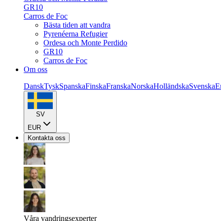
GR10
Carros de Foc
Bästa tiden att vandra
Pyrenéerna Refugier
Ordesa och Monte Perdido
GR10
Carros de Foc
Om oss
Dansk
Tysk
Spanska
Finska
Franska
Norska
Holländska
Svenska
E
SV
EUR
Kontakta oss
Våra vandringsexperter