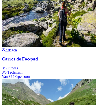
7 dagen
Carros de Foc-pad
3/5 Fitness
3/5 Technisch
Van
875 €
/persoon