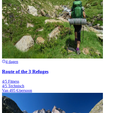
4 dagen
Route of the 3 Refuges
4/5 Fitness
4/5 Technisch
Van
495 €
/persoon