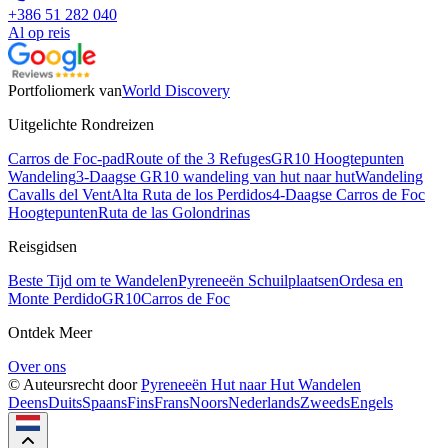
+386 51 282 040
Al op reis
Portfoliomerk van
World Discovery
Uitgelichte Rondreizen
Carros de Foc-pad
Route of the 3 Refuges
GR10 Hoogtepunten
Wandeling
3-Daagse GR10 wandeling van hut naar hut
Wandeling
Cavalls del Vent
Alta Ruta de los Perdidos
4-Daagse Carros de Foc
Hoogtepunten
Ruta de las Golondrinas
Reisgidsen
Beste Tijd om te Wandelen
Pyreneeën Schuilplaatsen
Ordesa en
Monte Perdido
GR10
Carros de Foc
Ontdek Meer
Over ons
© Auteursrecht door
Pyreneeën Hut naar Hut Wandelen
Deens
Duits
Spaans
Fins
Frans
Noors
Nederlands
Zweeds
Engels