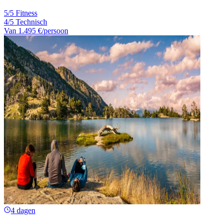
5/5 Fitness
4/5 Technisch
Van
1.495 €
/persoon
4 dagen