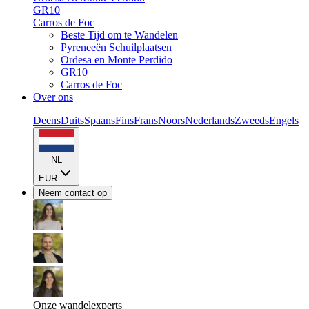
GR10
Carros de Foc
Beste Tijd om te Wandelen
Pyreneeën Schuilplaatsen
Ordesa en Monte Perdido
GR10
Carros de Foc
Over ons
Deens
Duits
Spaans
Fins
Frans
Noors
Nederlands
Zweeds
Engels
NL
EUR
Neem contact op
Onze wandelexperts