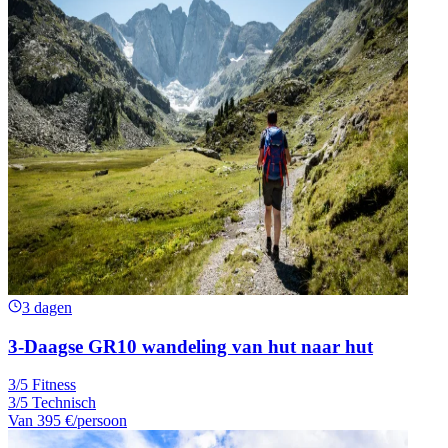
3 dagen
3-Daagse GR10 wandeling van hut naar hut
3/5 Fitness
3/5 Technisch
Van
395 €
/persoon