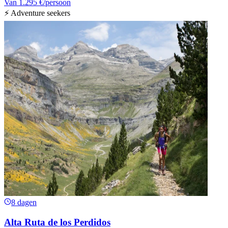
Van
1.295 €
/persoon
⚡ Adventure seekers
8 dagen
Alta Ruta de los Perdidos