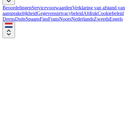
Beoordelingen
Servicevoorwaarden
Verklaring van afstand van
aansprakelijkheid
Gegevensprivacybeleid
Afdruk
Cookiebeleid
Deens
Duits
Spaans
Fins
Frans
Noors
Nederlands
Zweeds
Engels