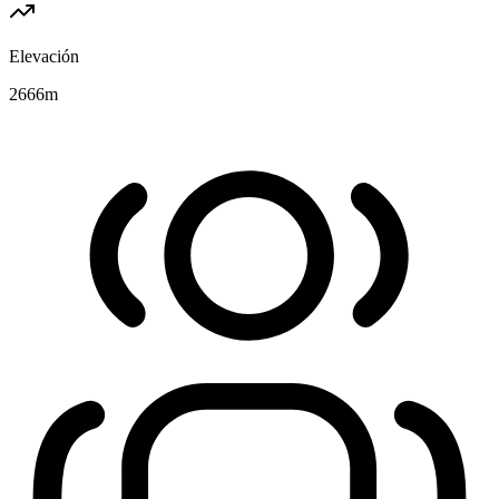
Elevación
2666
m