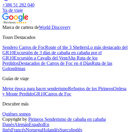
+386 51 282 040
Ya de viaje
Marca de cartera de
World Discovery
Tours Destacados
Sendero Carros de Foc
Route of the 3 Shelters
Lo más destacado del
GR10
Excursión de 3 días de cabaña en cabaña por el
GR10
Excursión a Cavalls del Vent
Alta Ruta de los
Perdidos
Destacados de Carros de Foc en 4 Días
Ruta de las
Golondrinas
Guías de viaje
Mejor época para hacer senderismo
Refugios de los Pirineos
Ordesa
y Monte Perdido
GR10
Carros de Foc
Descubre más
Quiénes somos
Copyright by
Pirineos Senderismo de cabaña en cabaña
Danés
Alemán
Español
En
finés
Francés
Noruega
Holandés
Sueco
Inglés