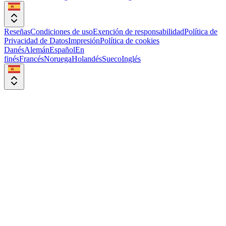
Reseñas
Condiciones de uso
Exención de responsabilidad
Política de
Privacidad de Datos
Impresión
Política de cookies
Danés
Alemán
Español
En
finés
Francés
Noruega
Holandés
Sueco
Inglés