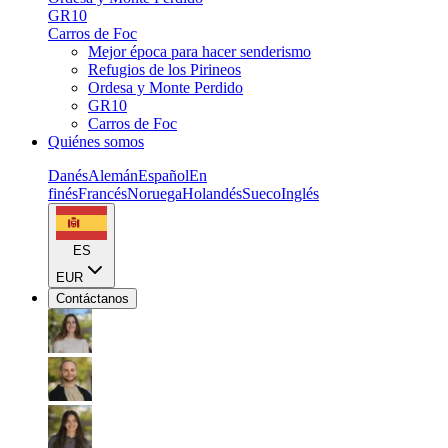
GR10
Carros de Foc
Mejor época para hacer senderismo
Refugios de los Pirineos
Ordesa y Monte Perdido
GR10
Carros de Foc
Quiénes somos
Danés
Alemán
Español
En
finés
Francés
Noruega
Holandés
Sueco
Inglés
ES
EUR
Contáctanos