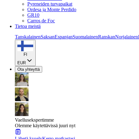
Pyreneiden turvapaikat
Ordesa ja Monte Perdido
GR10
Carros de Foc
Tietoa meistä
Tanskalainen
Saksan
Espanjan
Suomalainen
Ranskan
Norjalainen
FI
EUR
Ota yhteyttä
Vaellusekspertimme
Olemme käytettävissä juuri nyt
Lähetä kysely
Kerro matkastasi