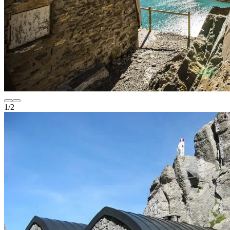
1
/
2