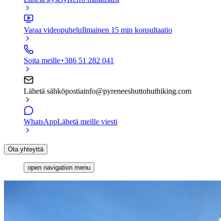
Varaa videopuhelu
Ilmainen 15 min konsultaatio
Soita meille
+386 51 282 041
Lähetä sähköpostia
info@pyreneeshuttohuthiking.com
WhatsApp
Lähetä meille viesti
Ota yhteyttä
open navigation menu