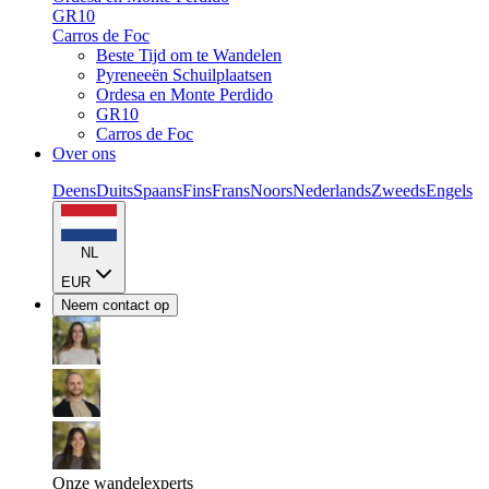
GR10
Carros de Foc
Beste Tijd om te Wandelen
Pyreneeën Schuilplaatsen
Ordesa en Monte Perdido
GR10
Carros de Foc
Over ons
Deens
Duits
Spaans
Fins
Frans
Noors
Nederlands
Zweeds
Engels
NL
EUR
Neem contact op
Onze wandelexperts