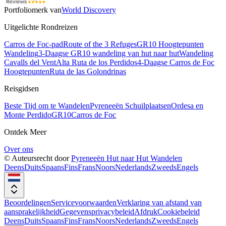
Portfoliomerk van
World Discovery
Uitgelichte Rondreizen
Carros de Foc-pad
Route of the 3 Refuges
GR10 Hoogtepunten
Wandeling
3-Daagse GR10 wandeling van hut naar hut
Wandeling
Cavalls del Vent
Alta Ruta de los Perdidos
4-Daagse Carros de Foc
Hoogtepunten
Ruta de las Golondrinas
Reisgidsen
Beste Tijd om te Wandelen
Pyreneeën Schuilplaatsen
Ordesa en
Monte Perdido
GR10
Carros de Foc
Ontdek Meer
Over ons
© Auteursrecht door
Pyreneeën Hut naar Hut Wandelen
Deens
Duits
Spaans
Fins
Frans
Noors
Nederlands
Zweeds
Engels
Beoordelingen
Servicevoorwaarden
Verklaring van afstand van
aansprakelijkheid
Gegevensprivacybeleid
Afdruk
Cookiebeleid
Deens
Duits
Spaans
Fins
Frans
Noors
Nederlands
Zweeds
Engels