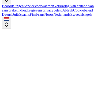
Beoordelingen
Servicevoorwaarden
Verklaring van afstand van
aansprakelijkheid
Gegevensprivacybeleid
Afdruk
Cookiebeleid
Deens
Duits
Spaans
Fins
Frans
Noors
Nederlands
Zweeds
Engels