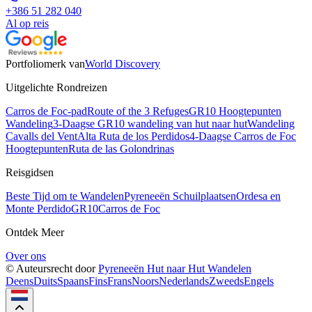
+386 51 282 040
Al op reis
Portfoliomerk van
World Discovery
Uitgelichte Rondreizen
Carros de Foc-pad
Route of the 3 Refuges
GR10 Hoogtepunten
Wandeling
3-Daagse GR10 wandeling van hut naar hut
Wandeling
Cavalls del Vent
Alta Ruta de los Perdidos
4-Daagse Carros de Foc
Hoogtepunten
Ruta de las Golondrinas
Reisgidsen
Beste Tijd om te Wandelen
Pyreneeën Schuilplaatsen
Ordesa en
Monte Perdido
GR10
Carros de Foc
Ontdek Meer
Over ons
© Auteursrecht door
Pyreneeën Hut naar Hut Wandelen
Deens
Duits
Spaans
Fins
Frans
Noors
Nederlands
Zweeds
Engels