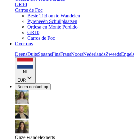
GR10
Carros de Foc
Beste Tijd om te Wandelen
Pyreneeën Schuilplaatsen
Ordesa en Monte Perdido
GR10
Carros de Foc
Over ons
Deens
Duits
Spaans
Fins
Frans
Noors
Nederlands
Zweeds
Engels
NL
EUR
Neem contact op
Onze wandelexperts