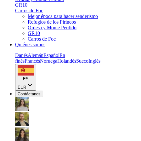
GR10
Carros de Foc
Mejor época para hacer senderismo
Refugios de los Pirineos
Ordesa y Monte Perdido
GR10
Carros de Foc
Quiénes somos
Danés
Alemán
Español
En
finés
Francés
Noruega
Holandés
Sueco
Inglés
ES
EUR
Contáctanos