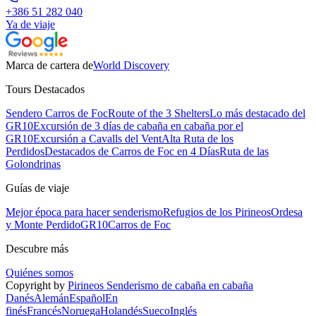
+386 51 282 040
Ya de viaje
Marca de cartera de
World Discovery
Tours Destacados
Sendero Carros de Foc
Route of the 3 Shelters
Lo más destacado del
GR10
Excursión de 3 días de cabaña en cabaña por el
GR10
Excursión a Cavalls del Vent
Alta Ruta de los
Perdidos
Destacados de Carros de Foc en 4 Días
Ruta de las
Golondrinas
Guías de viaje
Mejor época para hacer senderismo
Refugios de los Pirineos
Ordesa
y Monte Perdido
GR10
Carros de Foc
Descubre más
Quiénes somos
Copyright by
Pirineos Senderismo de cabaña en cabaña
Danés
Alemán
Español
En
finés
Francés
Noruega
Holandés
Sueco
Inglés