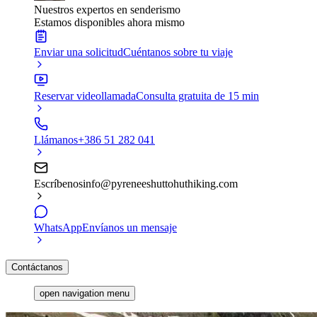
Nuestros expertos en senderismo
Estamos disponibles ahora mismo
Enviar una solicitud
Cuéntanos sobre tu viaje
Reservar videollamada
Consulta gratuita de 15 min
Llámanos
+386 51 282 041
Escríbenos
info@pyreneeshuttohuthiking.com
WhatsApp
Envíanos un mensaje
Contáctanos
open navigation menu