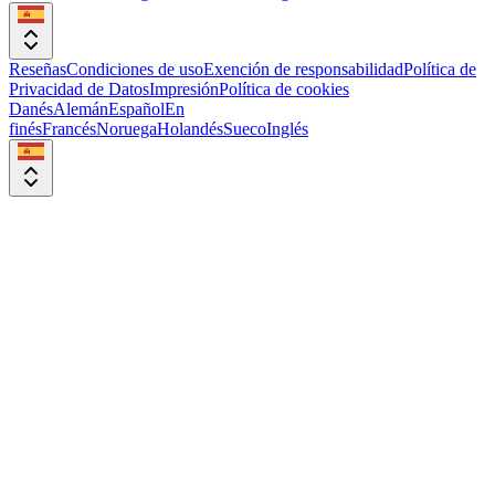
Reseñas
Condiciones de uso
Exención de responsabilidad
Política de
Privacidad de Datos
Impresión
Política de cookies
Danés
Alemán
Español
En
finés
Francés
Noruega
Holandés
Sueco
Inglés