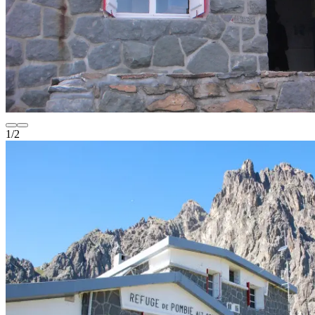
1
/
2