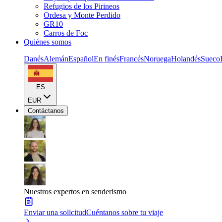
Refugios de los Pirineos
Ordesa y Monte Perdido
GR10
Carros de Foc
Quiénes somos
Danés
Alemán
Español
En finés
Francés
Noruega
Holandés
Sueco
ES
EUR
Contáctanos
Nuestros expertos en senderismo
Enviar una solicitud
Cuéntanos sobre tu viaje