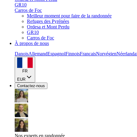
GR10
Carros de Foc
Meilleur moment pour faire de la randonnée
Refuges des Pyrénées
Ordesa et Mont Perdu
GR10
Carros de Foc
À propos de nous
Danois
Allemand
Espagnol
Finnois
Français
Norvégien
Néerlanda
FR
EUR
Contactez-nous
Nos experts en randonnée