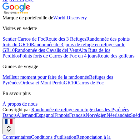
Marque de portefeuille de
World Discovery
Visites en vedette
Sentier Carros de Foc
Route des 3 Refuges
Randonnée des points
forts du GR10
Randonnée de 3 jours de refuge en refuge sur le
GR10
Randonnée des Cavalls del Vent
Alta Ruta de los
Perdidos
Points forts de Carros de Foc en 4 jours
Route des golfeurs
Guides de voyage
Meilleur moment pour faire de la randonnée
Refuges des
Pyrénées
Ordesa et Mont Perdu
GR10
Carros de Foc
En savoir plus
À propos de nous
Copyright par
Randonnée de refuge en refuge dans les Pyrénées
Danois
Allemand
Espagnol
Finnois
Français
Norvégien
Néerlandais
Suéd
Commentaires
Conditions d'utilisation
Renonciation à la