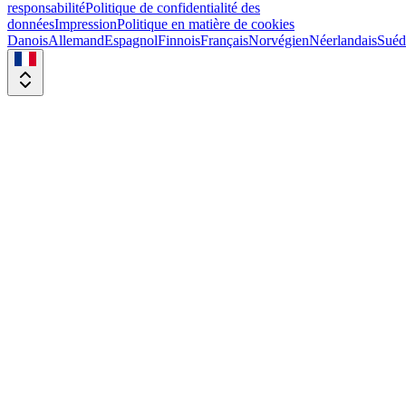
responsabilité
Politique de confidentialité des
données
Impression
Politique en matière de cookies
Danois
Allemand
Espagnol
Finnois
Français
Norvégien
Néerlandais
Suéd