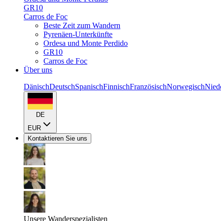
GR10
Carros de Foc
Beste Zeit zum Wandern
Pyrenäen-Unterkünfte
Ordesa und Monte Perdido
GR10
Carros de Foc
Über uns
Dänisch
Deutsch
Spanisch
Finnisch
Französisch
Norwegisch
Nied
DE
EUR
Kontaktieren Sie uns
Unsere Wanderspezialisten